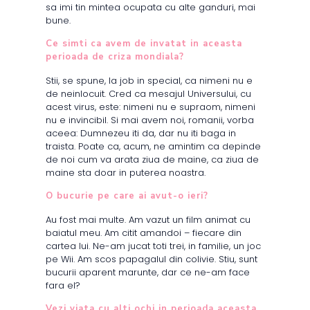
sa imi tin mintea ocupata cu alte ganduri, mai
bune.
Ce simti ca avem de invatat in aceasta
perioada de criza mondiala?
Stii, se spune, la job in special, ca nimeni nu e
de neinlocuit. Cred ca mesajul Universului, cu
acest virus, este: nimeni nu e supraom, nimeni
nu e invincibil. Si mai avem noi, romanii, vorba
aceea: Dumnezeu iti da, dar nu iti baga in
traista. Poate ca, acum, ne amintim ca depinde
de noi cum va arata ziua de maine, ca ziua de
maine sta doar in puterea noastra.
O bucurie pe care ai avut-o ieri?
Au fost mai multe. Am vazut un film animat cu
baiatul meu. Am citit amandoi – fiecare din
cartea lui. Ne-am jucat toti trei, in familie, un joc
pe Wii. Am scos papagalul din colivie. Stiu, sunt
bucurii aparent marunte, dar ce ne-am face
fara el?
Vezi viata cu alti ochi in perioada aceasta