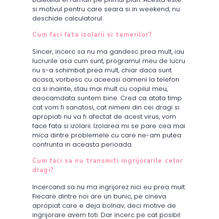
si motivul pentru care seara si in weekend, nu
deschide calculatorul.
Cum faci fata izolarii si temerilor?
Sincer, incerc sa nu ma gandesc prea mult, iau
lucrurile asa cum sunt, programul meu de lucru
nu s-a schimbat prea mult, chiar daca sunt
acasa, vorbesc cu aceeasi oameni la telefon
ca si inainte, stau mai mult cu copilul meu,
deocamdata suntem bine. Cred ca atata timp
cat vom fi sanatosi, cat nimeni din cei dragi si
apropiati nu va fi afectat de acest virus, vom
face fata si izolarii. Izolarea mi se pare cea mai
mica dintre problemele cu care ne-am putea
confrunta in aceasta perioada.
Cum faci sa nu transmiti ingrijorarile celor
dragi?
Incercand sa nu ma ingrijorez nici eu prea mult.
Fiecare dintre noi are un bunic, pe cineva
apropiat care e deja bolnav, deci motive de
ingrijorare avem toti. Dar incerc pe cat posibil