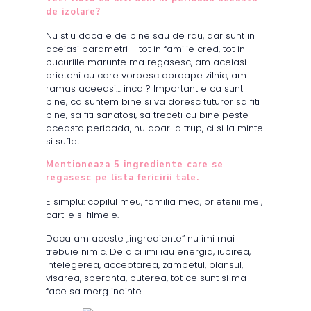
de izolare?
Nu stiu daca e de bine sau de rau, dar sunt in
aceiasi parametri – tot in familie cred, tot in
bucuriile marunte ma regasesc, am aceiasi
prieteni cu care vorbesc aproape zilnic, am
ramas aceeasi… inca ? Important e ca sunt
bine, ca suntem bine si va doresc tuturor sa fiti
bine, sa fiti sanatosi, sa treceti cu bine peste
aceasta perioada, nu doar la trup, ci si la minte
si suflet.
Mentioneaza 5 ingrediente care se
regasesc pe lista fericirii tale
.
E simplu: copilul meu, familia mea, prietenii mei,
cartile si filmele.
Daca am aceste „ingrediente” nu imi mai
trebuie nimic. De aici imi iau energia, iubirea,
intelegerea, acceptarea, zambetul, plansul,
visarea, speranta, puterea, tot ce sunt si ma
face sa merg inainte.