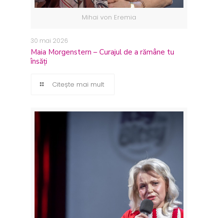
Mihai von Eremia
30 mai 2026
Maia Morgenstern – Curajul de a rămâne tu
însăți
Citește mai mult