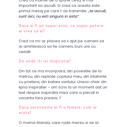
Cred ca inainte de a spune ceva, e mai
important sa asculti. Si cred ca acesta este
primul mesaj pe care l-as transmite:
„te ascult,
sunt aici, nu esti singura in asta”
.
Daca ai fi un super erou, ce super putere
ai vrea sa ai?
Cred ca mi-ar placea sa ii ajut pe oameni sa
isi aminteasca sa fie oameni, buni unii cu
ceilalti.
De unde iti iei inspiratia?
Din tot ce ma inconjoara, din povestile de la
metrou, din replicile copilului meu, din intalnirile
cu prietenii, din bataia vantului. Uneori chiar din
lipsa inspiratiei – am scris la un moment dat un
text despre inspiratia mea care a plecat in
vacanta fara preaviz. ?
Daca serotonina ar fi o femeie, cum ar
arata?
O mama blanda, care rade mereu si se isi