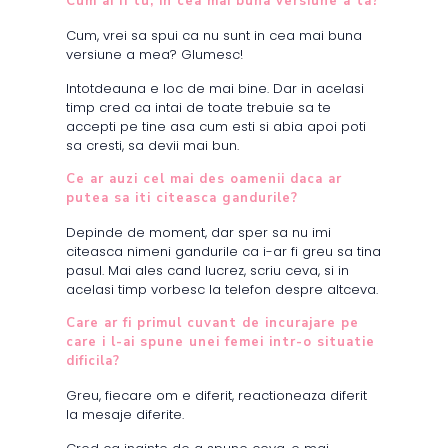
Cum ai fi tu, in cea mai buna versiune a ta?
Cum, vrei sa spui ca nu sunt in cea mai buna
versiune a mea? Glumesc!
Intotdeauna e loc de mai bine. Dar in acelasi
timp cred ca intai de toate trebuie sa te
accepti pe tine asa cum esti si abia apoi poti
sa cresti, sa devii mai bun.
Ce ar auzi cel mai des oamenii daca ar
putea sa iti citeasca gandurile?
Depinde de moment, dar sper sa nu imi
citeasca nimeni gandurile ca i-ar fi greu sa tina
pasul. Mai ales cand lucrez, scriu ceva, si in
acelasi timp vorbesc la telefon despre altceva.
Care ar fi primul cuvant de incurajare pe
care i l-ai spune unei femei intr-o situatie
dificila?
Greu, fiecare om e diferit, reactioneaza diferit
la mesaje diferite.