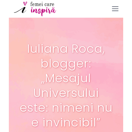
Iuliana Roca,
blogger:
„Mesajul
Universului
este: nimeni nu
e invincibil”