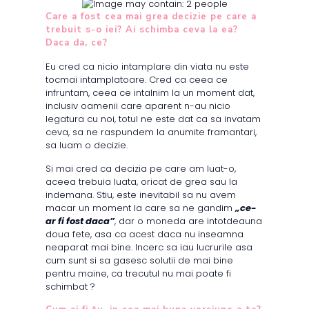
Care a fost cea mai grea decizie pe care a
trebuit s-o iei? Ai schimba ceva la ea?
Daca da, ce?
Eu cred ca nicio intamplare din viata nu este
tocmai intamplatoare. Cred ca ceea ce
infruntam, ceea ce intalnim la un moment dat,
inclusiv oamenii care aparent n-au nicio
legatura cu noi, totul ne este dat ca sa invatam
ceva, sa ne raspundem la anumite framantari,
sa luam o decizie.
Si mai cred ca decizia pe care am luat-o,
aceea trebuia luata, oricat de grea sau la
indemana. Stiu, este inevitabil sa nu avem
macar un moment la care sa ne gandim
„ce-
ar fi fost daca”
, dar o moneda are intotdeauna
doua fete, asa ca acest daca nu inseamna
neaparat mai bine. Incerc sa iau lucrurile asa
cum sunt si sa gasesc solutii de mai bine
pentru maine, ca trecutul nu mai poate fi
schimbat ?