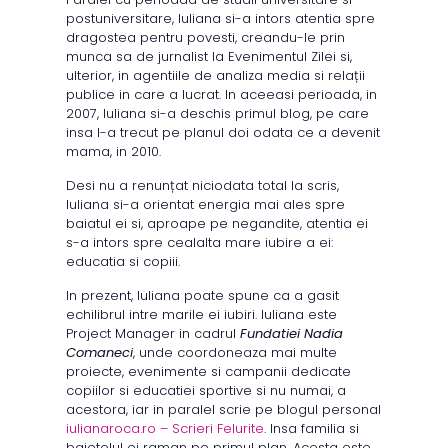
postuniversitare, Iuliana si-a intors atentia spre
dragostea pentru povesti, creandu-le prin
munca sa de jurnalist la Evenimentul Zilei si,
ulterior, in agentiile de analiza media si relații
publice in care a lucrat. In aceeasi perioada, in
2007, Iuliana si-a deschis primul blog, pe care
insa l-a trecut pe planul doi odata ce a devenit
mama, in 2010.
Desi nu a renunțat niciodata total la scris,
Iuliana si-a orientat energia mai ales spre
baiatul ei si, aproape pe negandite, atentia ei
s-a intors spre cealalta mare iubire a ei:
educatia si copiii.
In prezent, Iuliana poate spune ca a gasit
echilibrul intre marile ei iubiri. Iuliana este
Project Manager in cadrul
Fundatiei Nadia
Comaneci
, unde coordoneaza mai multe
proiecte, evenimente si campanii dedicate
copiilor si educatiei sportive si nu numai, a
acestora, iar in paralel scrie pe blogul personal
iulianaroca.ro – Scrieri Felurite
. Insa familia si
baietelul ei raman pe primul plan. Acesta este