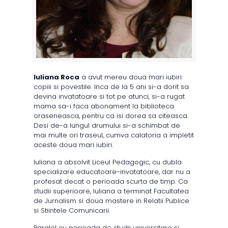
Iuliana Roca
a avut mereu doua mari iubiri:
copiii si povestile. Inca de la 5 ani si-a dorit sa
devina invatatoare si tot pe atunci, si-a rugat
mama sa-i faca abonament la biblioteca
oraseneasca, pentru ca isi dorea sa citeasca.
Desi de-a lungul drumului si-a schimbat de
mai multe ori traseul, cumva calatoria a impletit
aceste doua mari iubiri.
Iuliana a absolvit Liceul Pedagogic, cu dubla
specializare educatoare-invatatoare, dar nu a
profesat decat o perioada scurta de timp. Ca
studii superioare, Iuliana a terminat Facultatea
de Jurnalism si doua mastere in Relatii Publice
si Stiintele Comunicarii.
Paralel cu perioada de studii universitare si