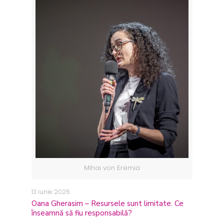
Mihai von Eremia
13 iunie 2026
Oana Gherasim – Resursele sunt limitate. Ce
înseamnă să fiu responsabilă?