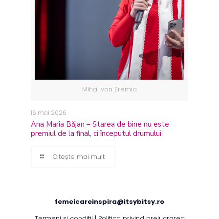
Mihai von Eremia
16 mai 2026
Ana Maria Băjan – Starea de bine nu este
premiul de la final, ci începutul drumului
Citește mai mult
femeicareinspira@itsybitsy.ro
Termeni si conditii
|
Politica privind prelucrarea