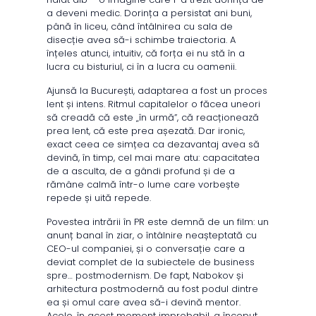
a deveni medic. Dorința a persistat ani buni,
până în liceu, când întâlnirea cu sala de
disecție avea să-i schimbe traiectoria. A
înțeles atunci, intuitiv, că forța ei nu stă în a
lucra cu bisturiul, ci în a lucra cu oamenii.
Ajunsă la București, adaptarea a fost un proces
lent și intens. Ritmul capitalelor o făcea uneori
să creadă că este „în urmă”, că reacționează
prea lent, că este prea așezată. Dar ironic,
exact ceea ce simțea ca dezavantaj avea să
devină, în timp, cel mai mare atu: capacitatea
de a asculta, de a gândi profund și de a
rămâne calmă într-o lume care vorbește
repede și uită repede.
Povestea intrării în PR este demnă de un film: un
anunț banal în ziar, o întâlnire neașteptată cu
CEO-ul companiei, și o conversație care a
deviat complet de la subiectele de business
spre… postmodernism. De fapt, Nabokov și
arhitectura postmodernă au fost podul dintre
ea și omul care avea să-i devină mentor.
Acolo, în acest moment improbabil, a început