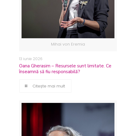
Mihai von Eremia
13 iunie 2026
Oana Gherasim – Resursele sunt limitate. Ce
înseamnă să fiu responsabilă?
Citește mai mult