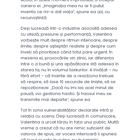
cariera ei. „Imaginația mea nu ar fi putut
inventa ce mi-a dat viața”, spune ea azi, cu
recunoștință.
Deși lucrează într-o industrie asociată adesea
cu viteză, presiune și performanță, Valentina
vorbește mult despre ritmuri interioare, despre
limite, despre așteptări realiste și despre cum
înveți să prioritizezi când totul pare urgent. În
meseria ei, provocările vin zilnic, iar diferența
între o zi bună și una apăsătoare stă adesea în
starea ta, nu în volumul taskurilor. A învățat – nu
fără efort – că înainte de a reacționa trebuie
să respire, să lase 10 secunde de liniște, să se
repoziționeze. „Dacă nu îmi las acel minut de
pauză, voi gestiona haotic. Și haosul meu se
transmite mai departe”, spune ea.
Tot în zona vulnerabilităților declarate intră și
relația cu scena. Deși lucrează în comunicare,
Valentina a urcat târziu în fața unui public. Multă
vreme a crezut că nu are nimic suficient de
valoros de spus, iar vocea interioară îi spunea
că locul ei este în culise, nu în luminile