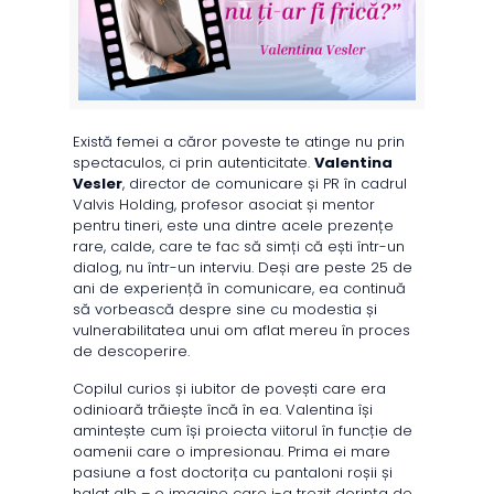
Există femei a căror poveste te atinge nu prin
spectaculos, ci prin autenticitate.
Valentina
Vesler
, director de comunicare și PR în cadrul
Valvis Holding, profesor asociat și mentor
pentru tineri, este una dintre acele prezențe
rare, calde, care te fac să simți că ești într-un
dialog, nu într-un interviu. Deși are peste 25 de
ani de experiență în comunicare, ea continuă
să vorbească despre sine cu modestia și
vulnerabilitatea unui om aflat mereu în proces
de descoperire.
Copilul curios și iubitor de povești care era
odinioară trăiește încă în ea. Valentina își
amintește cum își proiecta viitorul în funcție de
oamenii care o impresionau. Prima ei mare
pasiune a fost doctorița cu pantaloni roșii și
halat alb – o imagine care i-a trezit dorința de