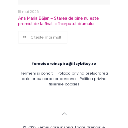
16 mai 2026
Ana Maria Băjan – Starea de bine nu este
premiul de la final, ci începutul drumului
Citește mai mult
femeicareinspira@itsybitsy.ro
Termeni si conditii
|
Politica privind prelucrarea
datelor cu caracter personal
|
Politica privind
fisierele cookies
© 2023 Femei care inspira. Toate drepturile