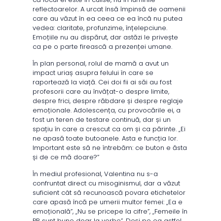
reflectoarelor. A urcat însă împinsă de oamenii
care au văzut în ea ceea ce ea încă nu putea
vedea: claritate, profunzime, înțelepciune.
Emoțiile nu au dispărut, dar astăzi le privește
ca pe o parte firească a prezenței umane.
În plan personal, rolul de mamă a avut un
impact uriaș asupra felului în care se
raportează la viață. Cei doi fii ai săi au fost
profesorii care au învățat-o despre limite,
despre frici, despre răbdare și despre reglaje
emoționale. Adolescența, cu provocările ei, a
fost un teren de testare continuă, dar și un
spațiu în care a crescut ca om și ca părinte. „Ei
ne apasă toate butoanele. Asta e funcția lor.
Important este să ne întrebăm: ce buton e ăsta
și de ce mă doare?”
În mediul profesional, Valentina nu s-a
confruntat direct cu misoginismul, dar a văzut
suficient cât să recunoască povara etichetelor
care apasă încă pe umerii multor femei: „Ea e
emoțională”, „Nu se pricepe la cifre”, „Femeile în
PR sunt bune doar la vorbe”. Deși pe ea astfel