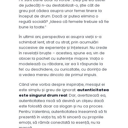
de judecăți n-au destabilizat-o, știe cât de
greu pot cădea asupra unor femei tinere la
început de drum. Dacă ar putea elimina o
regulă socială? „Ideea că femeile trebuie să fie
bune la toate.”
În ultimii ani, perspectiva ei asupra vieții s-a
schimbat lent, strat cu strat, prin acumulări
succesive de experiențe și înțelesuri. Nu crede
în revelații bruște – acestea, spune ea, vin de
obicei la pachet cu suferințe majore. Viața o
modelează cu răbdare, iar ea îi răspunde la
fel: cu deschidere, cu curiozitate, cu dorința de
a vedea mereu dincolo de primul impuls.
Când vine vorba despre inspirație, mesajul ei
este simplu și greu de ignorat:
autenticitatea
este singurul drum real
. Dar, avertizează ea,
autenticitatea riscă să devină un clișeu dacă
este folosită doar ca slogan și nu ca proces.
Pentru Valentina, autenticitatea înseamnă să fii
prezentă în viața ta, să fii sinceră cu propriile
emoții, să rămâi conectată la esență, nu la
mască.