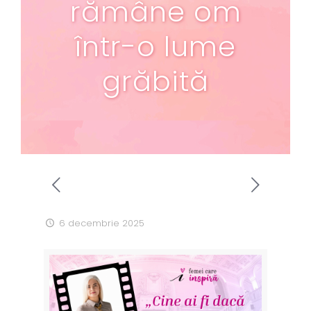
rămâne om
într-o lume
grăbită
6 decembrie 2025