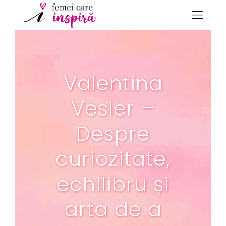
Valentina
Vesler –
Despre
curiozitate,
echilibru și
arta de a