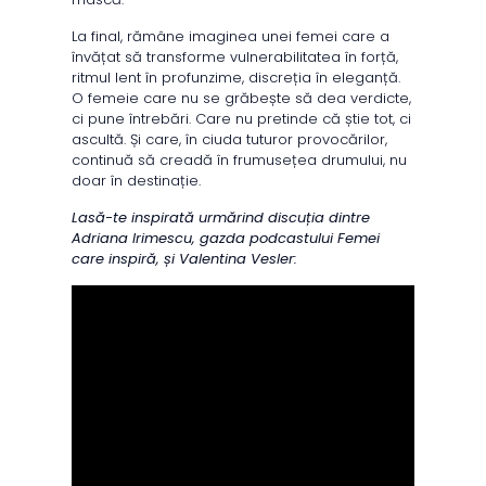
La final, rămâne imaginea unei femei care a
învățat să transforme vulnerabilitatea în forță,
ritmul lent în profunzime, discreția în eleganță.
O femeie care nu se grăbește să dea verdicte,
ci pune întrebări. Care nu pretinde că știe tot, ci
ascultă. Și care, în ciuda tuturor provocărilor,
continuă să creadă în frumusețea drumului, nu
doar în destinație.
Lasă-te inspirată urmărind discuția dintre
Adriana Irimescu, gazda podcastului Femei
care inspiră, și Valentina Vesler: