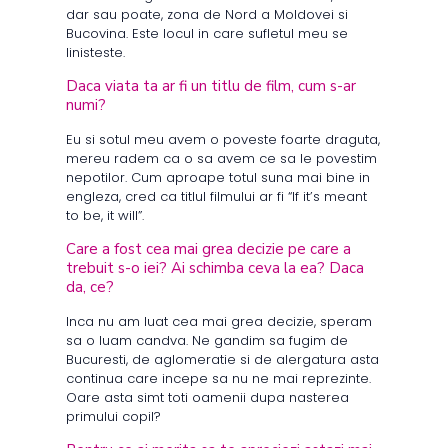
dar sau poate, zona de Nord a Moldovei si
Bucovina. Este locul in care sufletul meu se
linisteste.
Daca viata ta ar fi un titlu de film, cum s-ar
numi?
Eu si sotul meu avem o poveste foarte draguta,
mereu radem ca o sa avem ce sa le povestim
nepotilor. Cum aproape totul suna mai bine in
engleza, cred ca titlul filmului ar fi “If it’s meant
to be, it will”.
Care a fost cea mai grea decizie pe care a
trebuit s-o iei? Ai schimba ceva la ea? Daca
da, ce?
Inca nu am luat cea mai grea decizie, speram
sa o luam candva. Ne gandim sa fugim de
Bucuresti, de aglomeratie si de alergatura asta
continua care incepe sa nu ne mai reprezinte.
Oare asta simt toti oamenii dupa nasterea
primului copil?