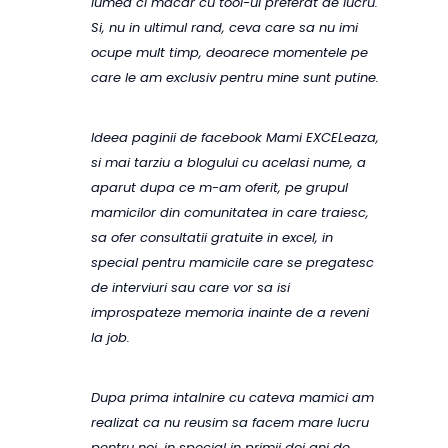
lumea ci macar cu tool-ul preferat de lucru.
Si, nu in ultimul rand, ceva care sa nu imi
ocupe mult timp, deoarece momentele pe
care le am exclusiv pentru mine sunt putine.
Ideea paginii de facebook Mami EXCELeaza,
si mai tarziu a blogului cu acelasi nume, a
aparut dupa ce m-am oferit, pe grupul
mamicilor din comunitatea in care traiesc,
sa ofer consultatii gratuite in excel, in
special pentru mamicile care se pregatesc
de interviuri sau care vor sa isi
improspateze memoria inainte de a reveni
la job.
Dupa prima intalnire cu cateva mamici am
realizat ca nu reusim sa facem mare lucru
pentru noi, in special in primii doi ani de