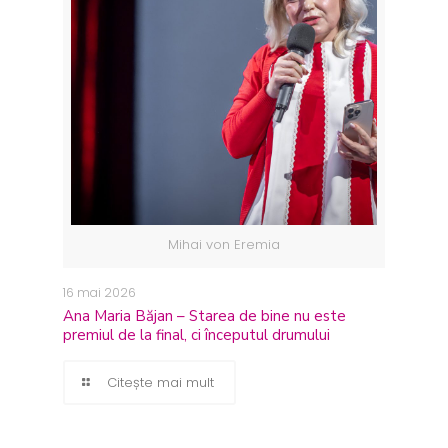
Mihai von Eremia
16 mai 2026
Ana Maria Băjan – Starea de bine nu este
premiul de la final, ci începutul drumului
Citește mai mult