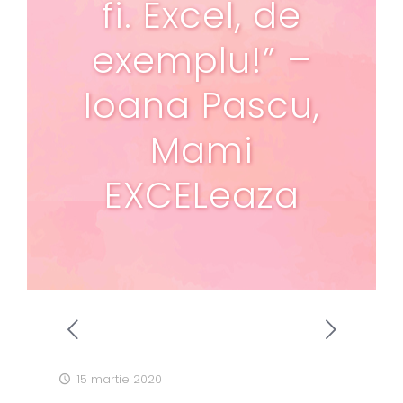
fi. Excel, de
exemplu!” –
Ioana Pascu,
Mami
EXCELeaza
15 martie 2020