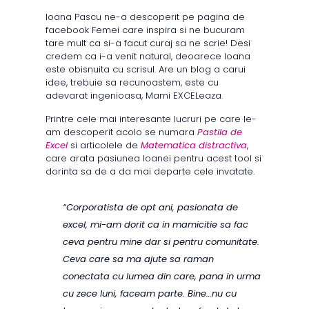
Ioana Pascu ne-a descoperit pe pagina de
facebook Femei care inspira si ne bucuram
tare mult ca si-a facut curaj sa ne scrie! Desi
credem ca i-a venit natural, deoarece Ioana
este obisnuita cu scrisul. Are un blog a carui
idee, trebuie sa recunoastem, este cu
adevarat ingenioasa, Mami EXCELeaza.
Printre cele mai interesante lucruri pe care le-
am descoperit acolo se numara
Pastila de
Excel
si articolele de
Matematica distractiva
,
care arata pasiunea Ioanei pentru acest tool si
dorinta sa de a da mai departe cele invatate.
“Corporatista de opt ani, pasionata de
excel, mi-am dorit ca in mamicitie sa fac
ceva pentru mine dar si pentru comunitate.
Ceva care sa ma ajute sa raman
conectata cu lumea din care, pana in urma
cu zece luni, faceam parte. Bine…nu cu