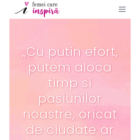
„Cu putin efort,
putem aloca
timp si
pasiunilor
noastre, oricat
de ciudate ar