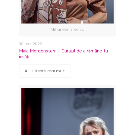
Mihai von Eremia
30 mai 2026
Maia Morgenstern – Curajul de a rămâne tu
însăți
Citește mai mult