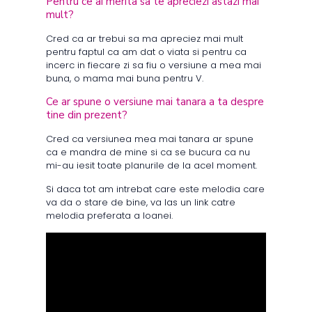
Pentru ce ai merita sa te apreciezi astazi mai
mult?
Cred ca ar trebui sa ma apreciez mai mult
pentru faptul ca am dat o viata si pentru ca
incerc in fiecare zi sa fiu o versiune a mea mai
buna, o mama mai buna pentru V.
Ce ar spune o versiune mai tanara a ta despre
tine din prezent?
Cred ca versiunea mea mai tanara ar spune
ca e mandra de mine si ca se bucura ca nu
mi-au iesit toate planurile de la acel moment.
Si daca tot am intrebat care este melodia care
va da o stare de bine, va las un link catre
melodia preferata a Ioanei.